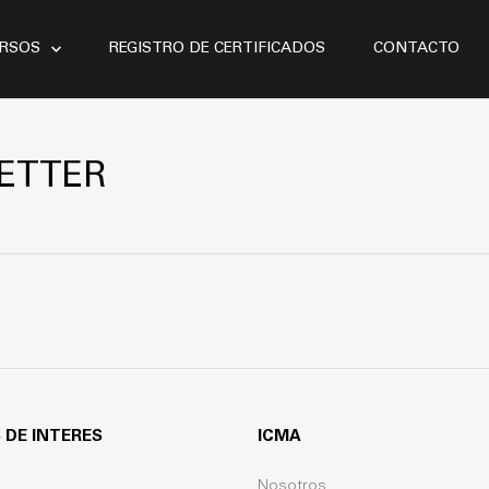
RSOS
REGISTRO DE CERTIFICADOS
CONTACTO
Bahía
ETTER
Buceo
Mercante
Nautica
OMI
Pesca
 DE INTERES
ICMA
Nosotros