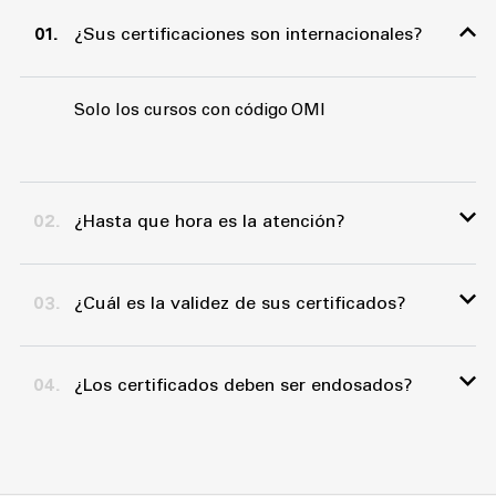
01.
¿Sus certificaciones son internacionales?
Solo los cursos con código OMI
02.
¿Hasta que hora es la atención?
El horario de atención es de lunes a viernes
03.
¿Cuál es la validez de sus certificados?
de 08:30 a 13:00 horas y de 14:00 a 18:30
sábados de 08:30 a 1300 horas
Todo depende del tipo de curso, pero van
04.
¿Los certificados deben ser endosados?
entre 1 y 5 años
No, pues contamos con reconocimiento
internacional